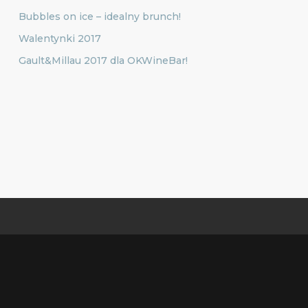
Bubbles on ice – idealny brunch!
Walentynki 2017
Gault&Millau 2017 dla OKWineBar!