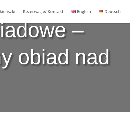
ieliszki
Rezerwacje/ Kontakt
English
Deutsch
iadowe –
ny obiad nad