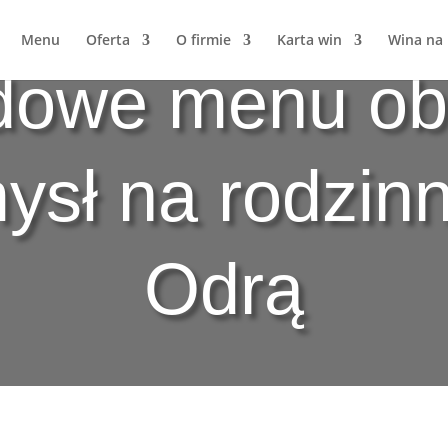
Menu
Oferta
O firmie
Karta win
Wina na k
owe menu ob
ysł na rodzin
Odrą