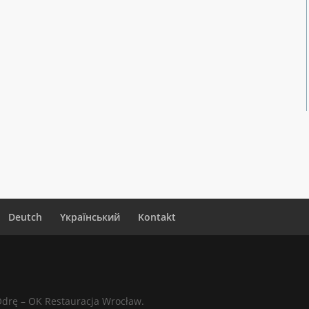
Deutch
Yкраїнський
Kontakt
Odrę – OK Restauracja Wrocław.