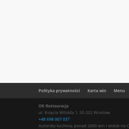
Polityka prywatności
Karta win
Menu
OK Restauracja
ul. Księcia Witolda 1
,
50-202
Wrocław
+48 698 007 037
Autorska kuchnia, ponad 2000 win i widok na 