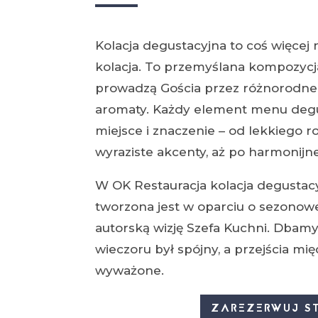
Kolacja degustacyjna to coś więcej 
kolacja. To przemyślana kompozycja
prowadzą Gościa przez różnorodne s
aromaty. Każdy element menu deg
miejsce i znaczenie – od lekkiego r
wyraziste akcenty, aż po harmonijn
W OK Restauracja kolacja degustac
tworzona jest w oparciu o sezonow
autorską wizję Szefa Kuchni. Dbamy
wieczoru był spójny, a przejścia mi
wyważone.
ZAREZERWUJ ST