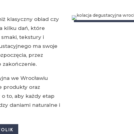
niż klasyczny obiad czy
 kilku dań, które
maki, tekstury i
ustacyjnego ma swoje
ozpoczęcia, przez
e zakończenie.
yjna we Wrocławiu
e produkty oraz
 o to, aby każdy etap
ędzy daniami naturalne i
OLIK