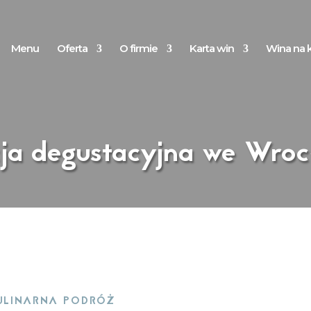
Menu
Oferta
O firmie
Karta win
Wina na k
cja degustacyjna we Wroc
ULINARNA PODRÓŻ