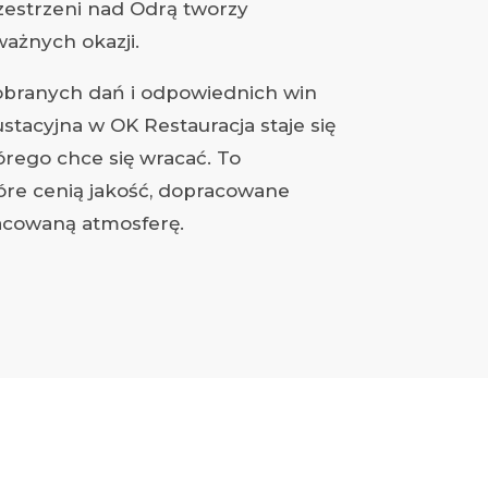
zestrzeni nad Odrą tworzy
ażnych okazji.
obranych dań i odpowiednich win
ustacyjna w OK Restauracja staje się
rego chce się wracać. To
tóre cenią jakość, dopracowane
racowaną atmosferę.